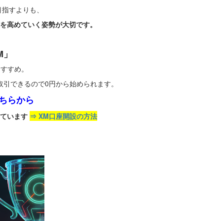
目指すよりも、
を高めていく姿勢が大切です。
M」
おすすめ。
取引できるので0円から始められます。
ちらから
しています
⇒ XM口座開設の方法