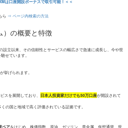
XMは口座開設ボーナスで取引可能！＜＜
ちら
⇒ ページ内検索の方法
ム）の概要と特徴
9年の設立以来、その信頼性とサービスの幅広さで急速に成長し、今や世
を馳せています。
が挙げられます。
ービスを展開しており、
日本人投資家だけでも50万口座
が開設されて
多くの国と地域で高く評価されている証拠です。
貨ペア
をはじめ、株価指数、原油、ガソリン、貴金属、仮想通貨、世