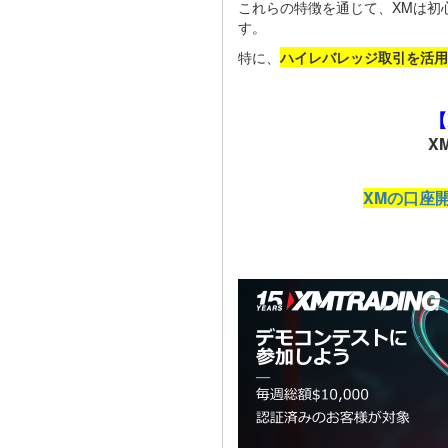
これらの特徴を通じて、XMは初
す。
特に、
ハイレバレッジ取引を活用
【
X
XMの口座